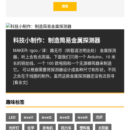
在书房造一栋渔村风格的高脚屋
科技小制作：制造简易金属探测器
DIY 可爱的恐龙肥皂
老旧的栅栏，褪色的房顶、脏兮兮的水……仿佛让人置身
MAKER: rgco／译：趣无尽（转载请注明出处） 金属探测
MAKER:别致的羡慕 自己动手做几块可爱的恐龙肥皂！制
潮热和充满鱼腥味的环境，是一套很有味道的鱼缸造景。
器，听上去有点高端，下面我们只用一个 Arduino、10 米
作过程非常的简单，只要注意一下细节就可以完成的很
这是越南玩家 Vũ Thạch Dương 的缸体造景，描绘了越南
长的铜丝线、一个 100 欧电阻和一个无源蜂鸣器来制造
好。 皂基、甘油是主要的材料。
河流地区的生活。这个造景很真实，微缩的景观相当细
它。 可以根据需要将探测器设计成各种尺寸和形状，不同
致，比例精确，各种细节充满生活味。
之处在于线圈的制作。虽然这款金属探测器还没有达到寻
[看全文]
趣味标签
LED
level1
level2
level3
level4
光纤
光纤灯
化学
发电机
回力车
塑料瓶
太阳能